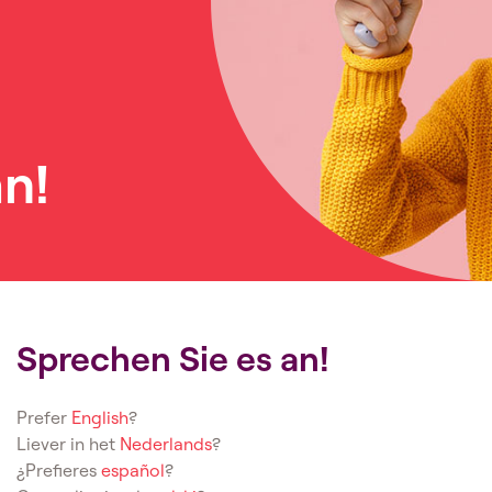
n!
Sprechen Sie es an!
Prefer
English
?
Liever in het
Nederlands
?
¿Prefieres
español
?