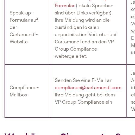
J
Formular
(lokale Sprachen
ö
Speak-up-
sind über Links verfügbar).
s
Formular auf
Ihre Meldung wird an die
V
der
zuständigen lokalen
w
Cartamundi-
unparteiischen Vertreter bei
E
Website
Cartamundi und an den VP
M
Group Compliance
i
weitergeleitet.
J
Senden Sie eine E-Mail an:
A
Compliance-
compliance@cartamundi.com
i
Mailbox
Ihre Meldung geht bei dem
e
VP Group Compliance ein
s
V