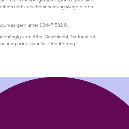
archien und kurze Entscheidungswege bieten
ources gern unter 03447 582 0.
nabhängig vom Alter, Geschlecht, Nationalität,
chauung oder sexueller Orientierung.