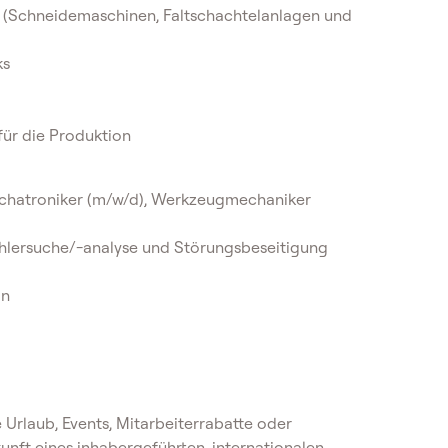
 (Schneidemaschinen, Faltschachtelanlagen und
ks
für die Produktion
echatroniker (m/w/d), Werkzeugmechaniker
ehlersuche/-analyse und Störungsbeseitigung
in
 Urlaub, Events, Mitarbeiterrabatte oder
nft eines inhabergeführten, internationalen