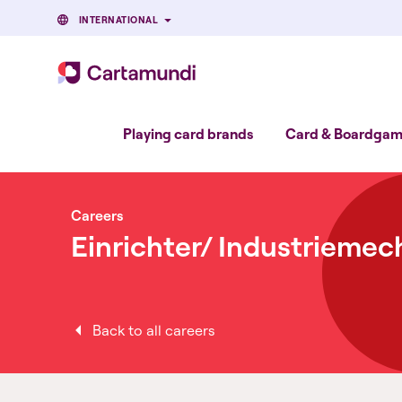
INTERNATIONAL
Playing card brands
Card & Boardgame
Careers
Einrichter/ Industriemec
Back to all careers