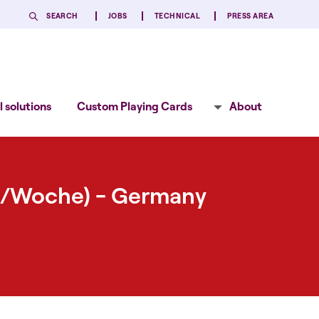
SEARCH
JOBS
TECHNICAL
PRESS AREA
 solutions
Custom Playing Cards
About
7 h/Woche) - Germany